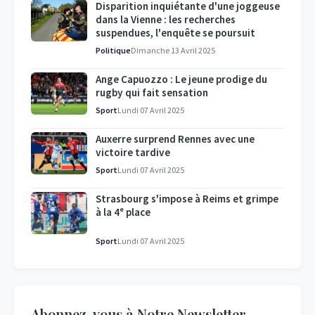
Disparition inquiétante d'une joggeuse
dans la Vienne : les recherches
suspendues, l'enquête se poursuit
Politique
Dimanche 13 Avril 2025
Ange Capuozzo : Le jeune prodige du
rugby qui fait sensation
Sport
Lundi 07 Avril 2025
Auxerre surprend Rennes avec une
victoire tardive
Sport
Lundi 07 Avril 2025
Strasbourg s'impose à Reims et grimpe
à la 4ᵉ place
Sport
Lundi 07 Avril 2025
Abonnez-vous à Notre Newsletter