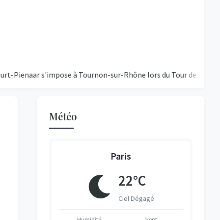
aar s'impose à Tournon-sur-Rhône lors du Tour de France fémini
Météo
Paris
°C
22°C
égagé
Ciel Dégagé
Vent:
Humidité:
Vent:
H
H
H
H