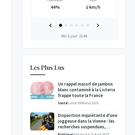
7 km/h
44%
1 km/h
Mis à jour: 21:46
Les Plus Lus
Un rappel massif de jambon
blanc contaminé à la Listeria
frappe toute la France
Santé
Lundi 09 Marss 2026
Disparition inquiétante d'une
joggeuse dans la Vienne : les
recherches suspendues,
l'enquête se poursuit
Politique
Dimanche 13 Avril 2025