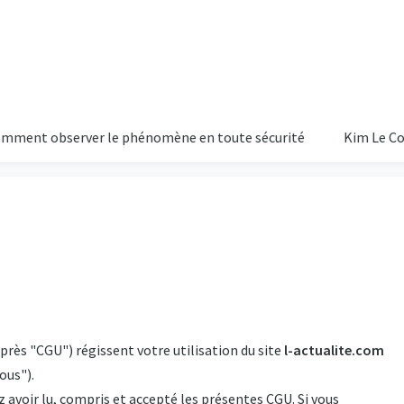
t observer le phénomène en toute sécurité
Kim Le Court-Pien
22
près "CGU") régissent votre utilisation du site
l-actualite.com
Ciel D
ous").
z avoir lu, compris et accepté les présentes CGU. Si vous
Humidité: