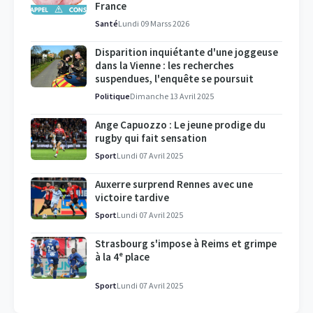
France
Santé
Lundi 09 Marss 2026
Disparition inquiétante d'une joggeuse
dans la Vienne : les recherches
suspendues, l'enquête se poursuit
Politique
Dimanche 13 Avril 2025
Ange Capuozzo : Le jeune prodige du
rugby qui fait sensation
Sport
Lundi 07 Avril 2025
Auxerre surprend Rennes avec une
victoire tardive
Sport
Lundi 07 Avril 2025
Strasbourg s'impose à Reims et grimpe
à la 4ᵉ place
Sport
Lundi 07 Avril 2025