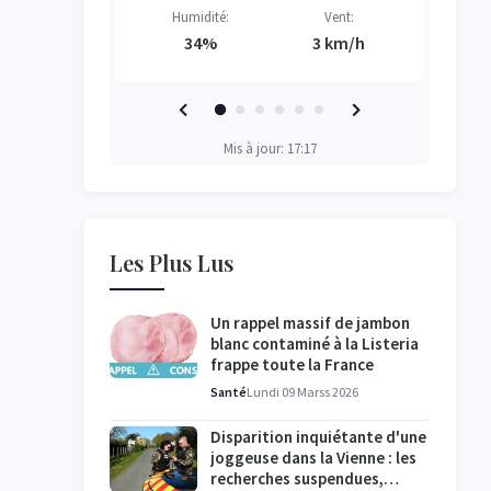
Vent:
Humidité:
Vent:
H
H
H
H
3 km/h
34%
3 km/h
Mis à jour: 17:17
Les Plus Lus
Un rappel massif de jambon
blanc contaminé à la Listeria
frappe toute la France
Santé
Lundi 09 Marss 2026
Disparition inquiétante d'une
joggeuse dans la Vienne : les
recherches suspendues,