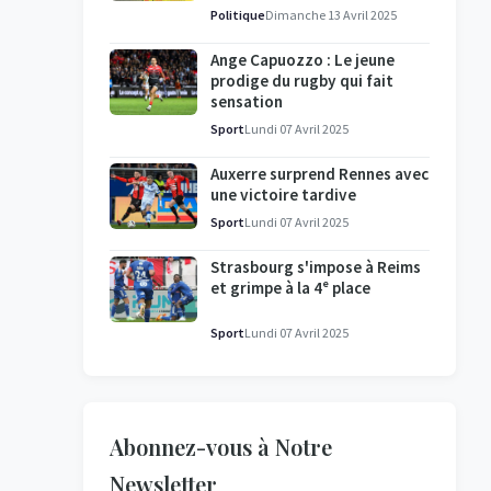
l'enquête se poursuit
Politique
Dimanche 13 Avril 2025
Ange Capuozzo : Le jeune
prodige du rugby qui fait
sensation
Sport
Lundi 07 Avril 2025
Auxerre surprend Rennes avec
une victoire tardive
Sport
Lundi 07 Avril 2025
Strasbourg s'impose à Reims
et grimpe à la 4ᵉ place
Sport
Lundi 07 Avril 2025
Abonnez-vous à Notre
Newsletter