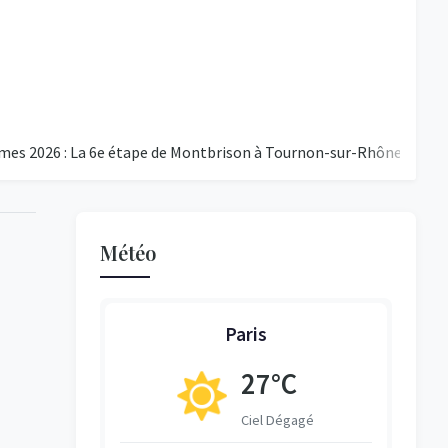
: La 6e étape de Montbrison à Tournon-sur-Rhône
Le PSG Ch
Météo
Paris
°C
27°C
égagé
Ciel Dégagé