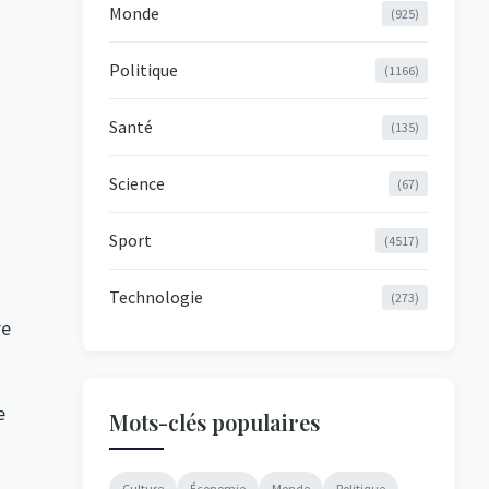
Monde
(925)
Politique
(1166)
Santé
(135)
Science
(67)
Sport
(4517)
Technologie
(273)
re
e
Mots-clés populaires
Culture
Économie
Monde
Politique