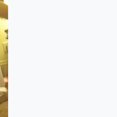
Humidité:
40%