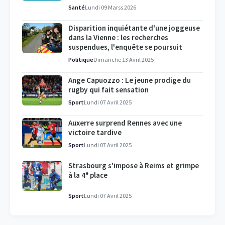
Santé
Lundi 09 Marss 2026
Disparition inquiétante d'une joggeuse
dans la Vienne : les recherches
suspendues, l'enquête se poursuit
Politique
Dimanche 13 Avril 2025
Ange Capuozzo : Le jeune prodige du
rugby qui fait sensation
Sport
Lundi 07 Avril 2025
Auxerre surprend Rennes avec une
victoire tardive
Sport
Lundi 07 Avril 2025
Strasbourg s'impose à Reims et grimpe
à la 4ᵉ place
Sport
Lundi 07 Avril 2025