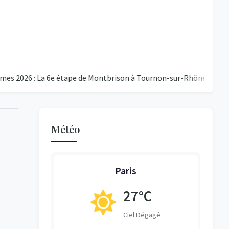
 : La 6e étape de Montbrison à Tournon-sur-Rhône
Le PSG C
Météo
Paris
°C
27°C
égagé
Ciel Dégagé