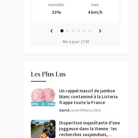
Vent:
Humidité:
Vent:
H
H
H
H
3 km/h
33%
4 km/h
Mis à jour: 17:50
Les Plus Lus
Un rappel massif de jambon
blanc contaminé à la Listeria
frappe toute la France
Santé
Lundi 09 Marss 2026
Disparition inquiétante d'une
joggeuse dans la Vienne : les
recherches suspendues,