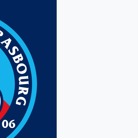
Humidité:
39%