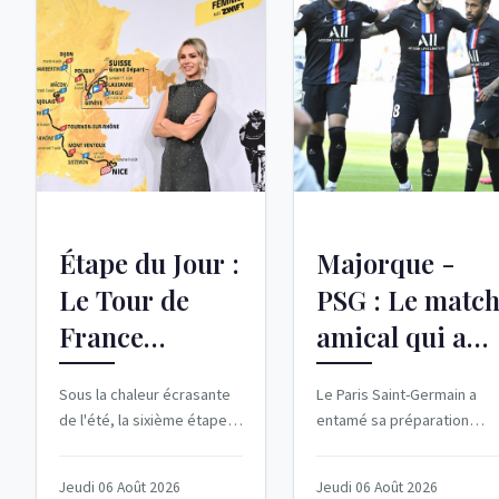
Étape du Jour :
Majorque -
Le Tour de
PSG : Le matc
France
amical qui a
Femmes 2026
secoué la
Sous la chaleur écrasante
Le Paris Saint-Germain a
en Direct
préparation d
de l'été, la sixième étape
entamé sa préparation
PSG
du Tour de France Femmes
estivale avec un match
2026 déploie ses
amical contre le Real
Jeudi 06 Août 2026
Jeudi 06 Août 2026
contours...
Majorque. Un...