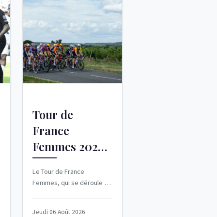
Tour de
h
France
Femmes 2026 :
La 6e étape de
Le Tour de France
u
Montbrison à
Femmes, qui se déroule du
Tournon-sur-
1er au 9 août 2026,
traverse des paysages
Rhône
Jeudi 06 Août 2026
majestueux et des villes...