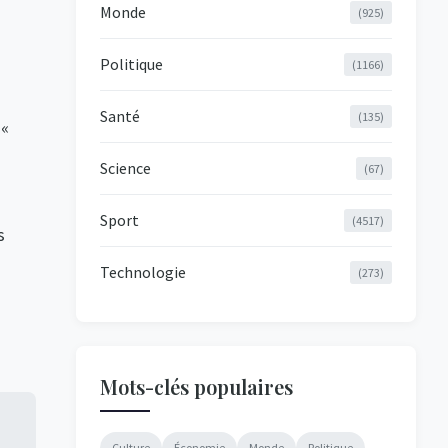
Monde
(925)
Politique
(1166)
Santé
(135)
 «
Science
(67)
Sport
(4517)
s
Technologie
(273)
Mots-clés populaires
Culture
Économie
Monde
Politique