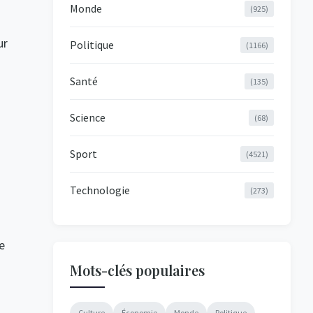
Monde
(925)
ur
Politique
(1166)
Santé
(135)
Science
(68)
Sport
(4521)
Technologie
(273)
e
Mots-clés populaires
Culture
Économie
Monde
Politique