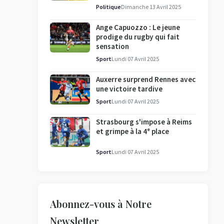
l'enquête se poursuit
Politique
Dimanche 13 Avril 2025
Ange Capuozzo : Le jeune
prodige du rugby qui fait
sensation
Sport
Lundi 07 Avril 2025
Auxerre surprend Rennes avec
une victoire tardive
Sport
Lundi 07 Avril 2025
Strasbourg s'impose à Reims
et grimpe à la 4ᵉ place
Sport
Lundi 07 Avril 2025
Abonnez-vous à Notre
Newsletter