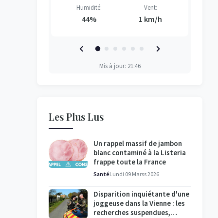
Vent:
Humidité:
Vent:
H
H
H
H
7 km/h
44%
1 km/h
Mis à jour: 21:46
Les Plus Lus
Un rappel massif de jambon
blanc contaminé à la Listeria
frappe toute la France
Santé
Lundi 09 Marss 2026
Disparition inquiétante d'une
joggeuse dans la Vienne : les
recherches suspendues,