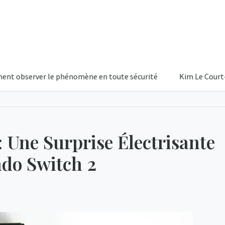
erver le phénomène en toute sécurité
Kim Le Court-Pienaar s
: Une Surprise Électrisante
ndo Switch 2
22
Ciel D