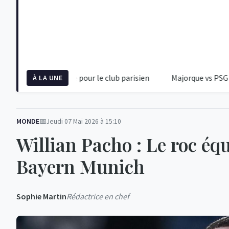
mière alerte pour le club parisien
Majorque vs PSG : Une Rent
À LA UNE
MONDE
Jeudi 07 Mai 2026 à 15:10
Willian Pacho : Le roc équ
Bayern Munich
Sophie Martin
Rédactrice en chef