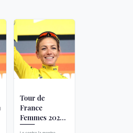
Tour de
ts
France
Femmes 2026 :
Pauline
Le contre-la-montre