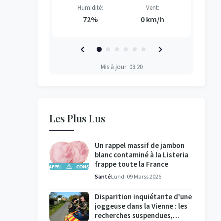
Vent:
Humidité:
Vent:
H
H
H
H
2 km/h
72%
0 km/h
Mis à jour: 08:20
Les Plus Lus
Un rappel massif de jambon
blanc contaminé à la Listeria
frappe toute la France
Santé
Lundi 09 Marss 2026
Disparition inquiétante d'une
joggeuse dans la Vienne : les
recherches suspendues,