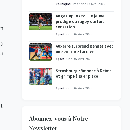
l'enquête se poursuit
Politique
Dimanche 13 Avril 2025
Ange Capuozzo : Le jeune
prodige du rugby qui fait
sensation
rn
Sport
Lundi 07 Avril 2025
 à
Auxerre surprend Rennes avec
une victoire tardive
ir
Sport
Lundi 07 Avril 2025
Strasbourg s'impose à Reims
et grimpe à la 4ᵉ place
Sport
Lundi 07 Avril 2025
st
Abonnez-vous à Notre
Newsletter