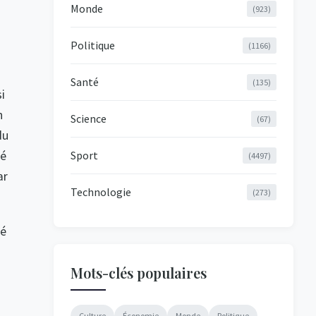
Monde
(923)
Politique
(1166)
Santé
(135)
i
n
Science
(67)
du
té
Sport
(4497)
ar
Technologie
(273)
ué
Mots-clés populaires
Culture
Économie
Monde
Politique