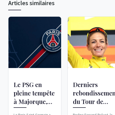
Articles similaires
Le PSG en
Derniers
pleine tempête
rebondissemen
à Majorque,
du Tour de
première
France
Le Paris Saint-Germain a
Pauline Ferrand-Prévot, la