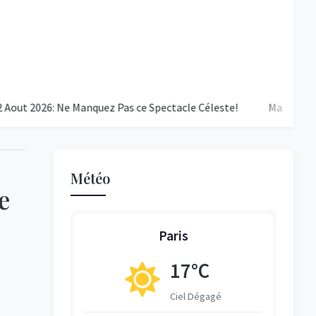
026: Ne Manquez Pas ce Spectacle Céleste!
Majorque - PSG : Un
Météo
e
Paris
17°C
ent Nuageux
Ciel Dégagé