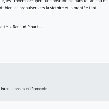
ur, les Troyens occupent une position clé dans le tableau de 
it bien les propulser vers la victoire et la montée tant
ierté. » Renaud Ripart —
s internationales et l'économie.