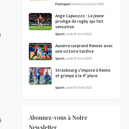
l'enquête se poursuit
Politique
Dimanche 13 Avril 2025
Ange Capuozzo : Le jeune
prodige du rugby qui fait
sensation
t
Sport
Lundi 07 Avril 2025
Auxerre surprend Rennes avec
une victoire tardive
Sport
Lundi 07 Avril 2025
Strasbourg s'impose à Reims
et grimpe à la 4ᵉ place
Sport
Lundi 07 Avril 2025
,
Abonnez-vous à Notre
é
Newsletter