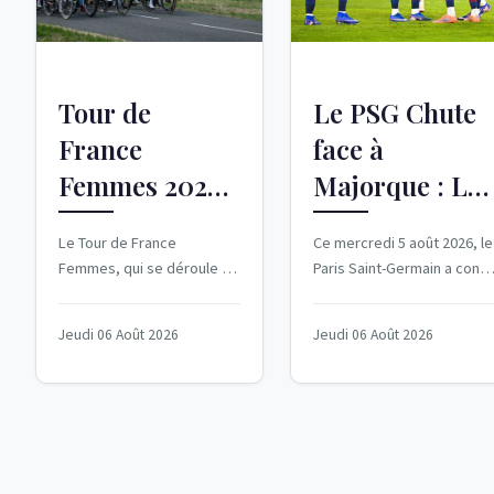
Tour de
Le PSG Chute
France
face à
Femmes 2026 :
Majorque : Les
La 6e étape de
Chocs
Le Tour de France
Ce mercredi 5 août 2026, le
Montbrison à
commencent
Femmes, qui se déroule du
Paris Saint-Germain a conn
Tournon-sur-
Déjà
1er au 9 août 2026,
une entrée en matière
traverse des paysages
délicate dans sa
Rhône
Jeudi 06 Août 2026
Jeudi 06 Août 2026
majestueux et des villes...
préparation...