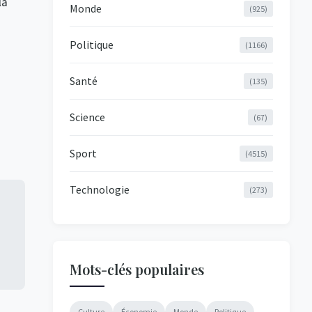
la
Monde
(925)
Politique
(1166)
Santé
(135)
Science
(67)
Sport
(4515)
Technologie
(273)
Mots-clés populaires
Culture
Économie
Monde
Politique