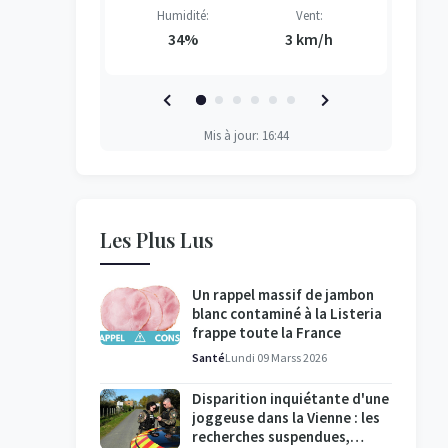
Vent:
Humidité:
Vent:
H
H
H
H
3 km/h
34%
3 km/h
Mis à jour: 16:44
Les Plus Lus
Un rappel massif de jambon
blanc contaminé à la Listeria
frappe toute la France
Santé
Lundi 09 Marss 2026
Disparition inquiétante d'une
joggeuse dans la Vienne : les
recherches suspendues,