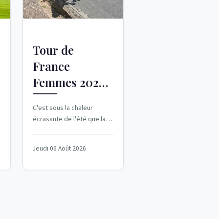
Tour de
France
Femmes 2026 :
Sixième étape
C'est sous la chaleur
décisive à
u
écrasante de l'été que la
Mont Ventoux
sixième étape du Tour de
France Femmes 2026 s'est
Jeudi 06 Août 2026
déroulée,...