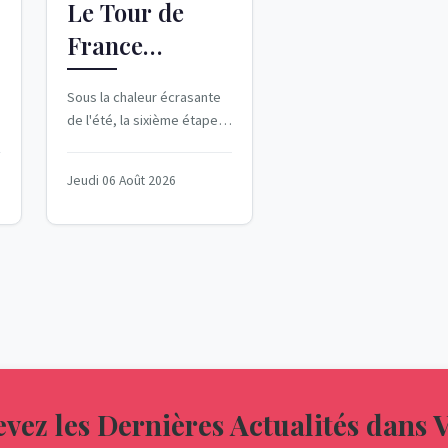
Le Tour de
France
Femmes 2026
Sous la chaleur écrasante
en Direct
de l'été, la sixième étape
du Tour de France Femmes
2026 déploie ses
Jeudi 06 Août 2026
contours...
vez les Dernières Actualités dans 