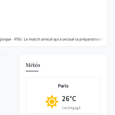
PSG : Le match amical qui a secoué la préparation du PSG
Éc
Météo
Paris
°C
26°C
égagé
Ciel Dégagé