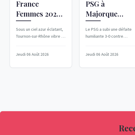
France
PSG à
Femmes 2026 :
Majorque
Kim Le Court
marque un
Sous un ciel azur éclatant,
Le PSG a subi une défaite
triomphe sur
début de
Tournon-sur-Rhône vibre ce
humiliante 3-0 contre
l'étape de
saison
6 août 2026. La sixième
Majorque lors de son
étape du Tour de France
premier match amical de la
Tournon-sur-
compliqué
Jeudi 06 Août 2026
Jeudi 06 Août 2026
Femmes a...
saison 2026-2027. Un...
Rhône
Rece