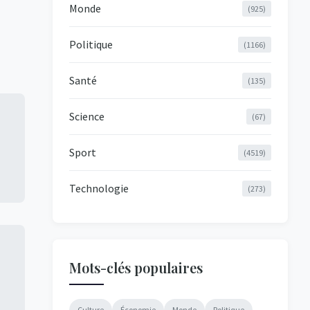
Monde
(925)
Politique
(1166)
Santé
(135)
Science
(67)
Sport
(4519)
Technologie
(273)
Mots-clés populaires
Culture
Économie
Monde
Politique