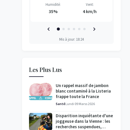
Vent:
Humidité:
Vent:
H
H
H
H
3 km/h
35%
4 km/h
Mis à jour: 18:24
Les Plus Lus
Un rappel massif de jambon
blanc contaminé à la Listeria
frappe toute la France
Santé
Lundi 09 Marss 2026
Disparition inquiétante d'une
joggeuse dans la Vienne : les
recherches suspendues,