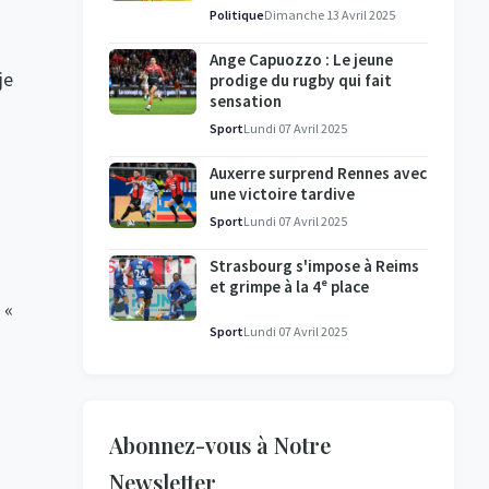
l'enquête se poursuit
Politique
Dimanche 13 Avril 2025
Ange Capuozzo : Le jeune
je
prodige du rugby qui fait
sensation
Sport
Lundi 07 Avril 2025
Auxerre surprend Rennes avec
une victoire tardive
Sport
Lundi 07 Avril 2025
Strasbourg s'impose à Reims
et grimpe à la 4ᵉ place
 «
Sport
Lundi 07 Avril 2025
Abonnez-vous à Notre
Newsletter