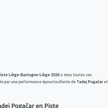
Humidité:
39%
liste Liège-Bastogne-Liège 2026
a tenu toutes ses
e par une performance époustouflante de
Tadej Pogačar
et
dej Pogačar en Piste