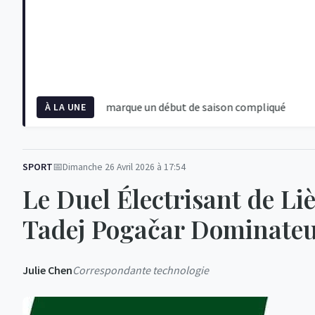
SG à Majorque marque un début de saison compliqué
Étape du
À LA UNE
SPORT
Dimanche 26 Avril 2026 à 17:54
Le Duel Électrisant de L
Tadej Pogačar Dominateur
Julie Chen
Correspondante technologie