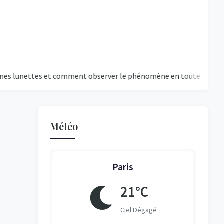
ettes et comment observer le phénomène en toute sécurité
Ki
Météo
:
Paris
°C
21°C
égagé
Ciel Dégagé