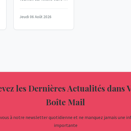
l'étape de
6 août 2026. La sixième
étape du Tour de France
Tournon-sur-
Jeudi 06 Août 2026
Femmes a...
Rhône
vez les Dernières Actualités dans 
Boîte Mail
ous à notre newsletter quotidienne et ne manquez jamais une i
importante