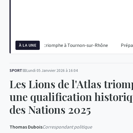
ourt-Pienaar triomphe à Tournon-sur-Rhône
Préparez-vous p
À LA UNE
SPORT
Lundi 05 Janvvier 2026 à 16:04
Les Lions de l'Atlas trio
une qualification histori
des Nations 2025
Thomas Dubois
Correspondant politique