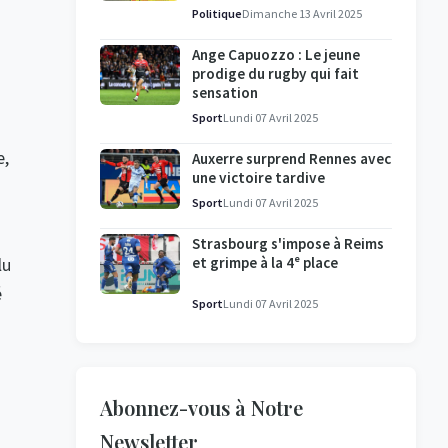
l'enquête se poursuit
Politique
Dimanche 13 Avril 2025
Ange Capuozzo : Le jeune
prodige du rugby qui fait
sensation
Sport
Lundi 07 Avril 2025
e,
Auxerre surprend Rennes avec
une victoire tardive
Sport
Lundi 07 Avril 2025
Strasbourg s'impose à Reims
et grimpe à la 4ᵉ place
lu
é
Sport
Lundi 07 Avril 2025
Abonnez-vous à Notre
Newsletter