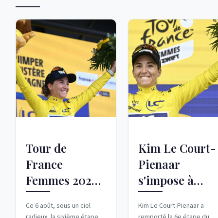
Tour de
Kim Le Court-
France
Pienaar
Femmes 2026 :
s'impose à
Kim Le Court-
Tournon-sur-
Ce 6 août, sous un ciel
Kim Le Court-Pienaar a
Pienaar
Rhône lors du
radieux, la sixième étape
remporté la 6e étape du