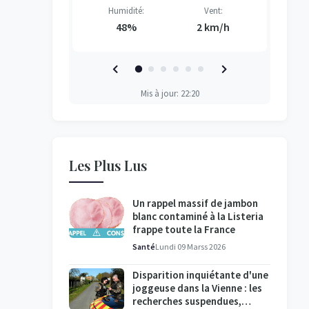
Vent:
Humidité:
Vent:
H
H
H
H
7 km/h
48%
2 km/h
Mis à jour: 22:20
Les Plus Lus
Un rappel massif de jambon
blanc contaminé à la Listeria
frappe toute la France
Santé
Lundi 09 Marss 2026
Disparition inquiétante d'une
joggeuse dans la Vienne : les
recherches suspendues,