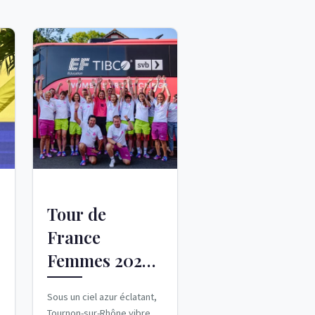
Tour de
France
Femmes 2026 :
Kim Le Court
Sous un ciel azur éclatant,
triomphe sur
Tournon-sur-Rhône vibre ce