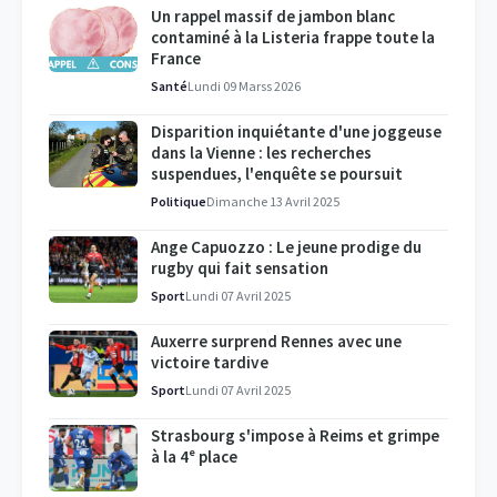
Un rappel massif de jambon blanc
contaminé à la Listeria frappe toute la
France
Santé
Lundi 09 Marss 2026
Disparition inquiétante d'une joggeuse
dans la Vienne : les recherches
suspendues, l'enquête se poursuit
Politique
Dimanche 13 Avril 2025
Ange Capuozzo : Le jeune prodige du
rugby qui fait sensation
Sport
Lundi 07 Avril 2025
Auxerre surprend Rennes avec une
victoire tardive
Sport
Lundi 07 Avril 2025
Strasbourg s'impose à Reims et grimpe
à la 4ᵉ place