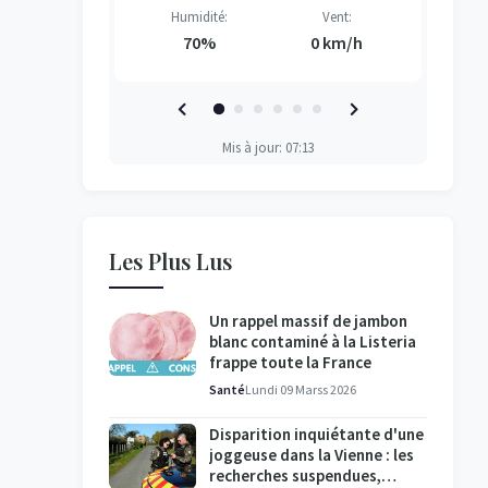
Vent:
Humidité:
Vent:
H
H
H
H
3 km/h
70%
0 km/h
Mis à jour: 07:13
Les Plus Lus
Un rappel massif de jambon
blanc contaminé à la Listeria
frappe toute la France
Santé
Lundi 09 Marss 2026
Disparition inquiétante d'une
joggeuse dans la Vienne : les
recherches suspendues,