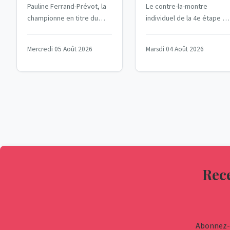
Pauline Ferrand-Prévot, la
Le contre-la-montre
Femmes 2026 :
Ferrand-
championne en titre du
individuel de la 4e étape du
Pauline
Prévot sous
Tour de France Femmes, a
Tour de France Femmes
connu une journée difficile
2026 a marqué un tournant
Ferrand-
pression
Mercredi 05 Août 2026
Marsdi 04 Août 2026
lors de la 4e...
décisif pour la...
Prévot sous la
pression
Rece
Abonnez-v