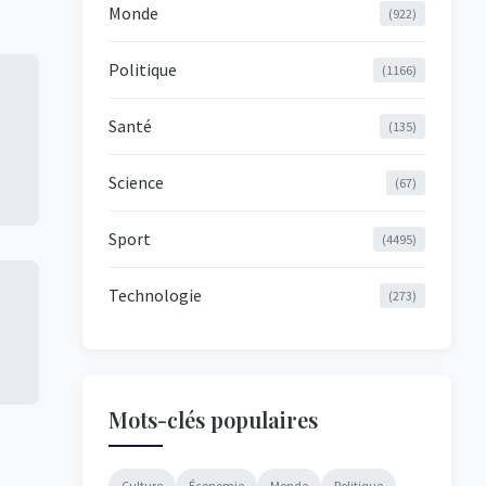
Monde
(922)
Politique
(1166)
Santé
(135)
Science
(67)
Sport
(4495)
Technologie
(273)
Mots-clés populaires
Culture
Économie
Monde
Politique