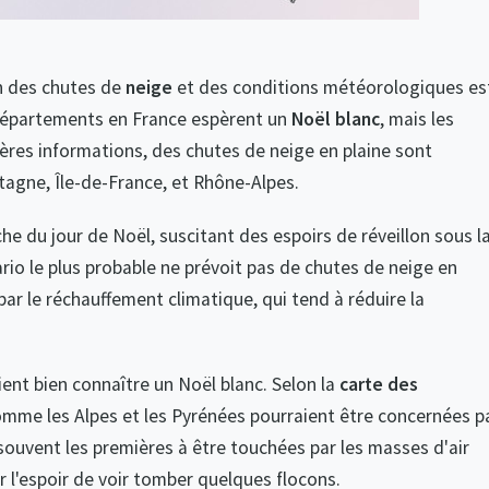
on des chutes de
neige
et des conditions météorologiques es
départements en France espèrent un
Noël blanc
, mais les
ières informations, des chutes de neige en plaine sont
agne, Île-de-France, et Rhône-Alpes.
e du jour de Noël, suscitant des espoirs de réveillon sous l
io le plus probable ne prévoit pas de chutes de neige en
 par le réchauffement climatique, qui tend à réduire la
ent bien connaître un Noël blanc. Selon la
carte des
omme les Alpes et les Pyrénées pourraient être concernées p
 souvent les premières à être touchées par les masses d'air
r l'espoir de voir tomber quelques flocons.