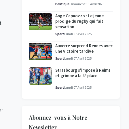
l'enquête se poursuit
Politique
Dimanche 13 Avril 2025
Ange Capuozzo : Le jeune
prodige du rugby qui fait
t
sensation
Sport
Lundi 07 Avril 2025
Auxerre surprend Rennes avec
une victoire tardive
Sport
Lundi 07 Avril 2025
a
Strasbourg s'impose à Reims
et grimpe à la 4ᵉ place
Sport
Lundi 07 Avril 2025
ar
Abonnez-vous à Notre
Newsletter