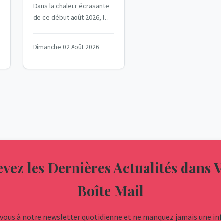
Dans la chaleur écrasante
Seveso de
de ce début août 2026, le
Gandrange
site industriel de
Gandrange, en Moselle, est
Dimanche 02 Août 2026
en proie à un...
vez les Dernières Actualités dans 
Boîte Mail
ous à notre newsletter quotidienne et ne manquez jamais une i