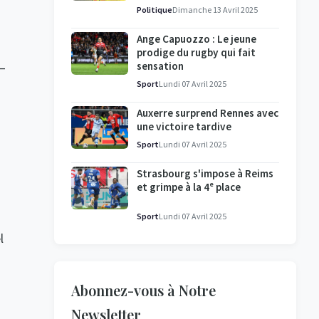
l'enquête se poursuit
Politique
Dimanche 13 Avril 2025
Ange Capuozzo : Le jeune
prodige du rugby qui fait
sensation
 —
Sport
Lundi 07 Avril 2025
Auxerre surprend Rennes avec
une victoire tardive
Sport
Lundi 07 Avril 2025
Strasbourg s'impose à Reims
et grimpe à la 4ᵉ place
Sport
Lundi 07 Avril 2025
l
Abonnez-vous à Notre
Newsletter