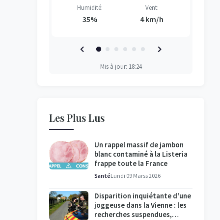
Vent:
Humidité:
Vent:
H
H
H
H
3 km/h
35%
4 km/h
Mis à jour: 18:24
Les Plus Lus
Un rappel massif de jambon
blanc contaminé à la Listeria
frappe toute la France
Santé
Lundi 09 Marss 2026
Disparition inquiétante d'une
joggeuse dans la Vienne : les
recherches suspendues,