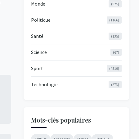
a
Monde
(925)
Politique
(1166)
Santé
(135)
Science
(67)
Sport
(4519)
Technologie
(273)
Mots-clés populaires
Culture
Économie
Monde
Politique