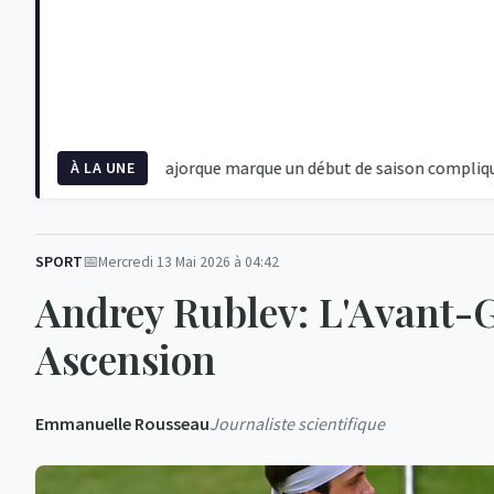
e du PSG à Majorque marque un début de saison compliqué
É
À LA UNE
SPORT
Mercredi 13 Mai 2026 à 04:42
Andrey Rublev: L'Avant-G
Ascension
Emmanuelle Rousseau
Journaliste scientifique