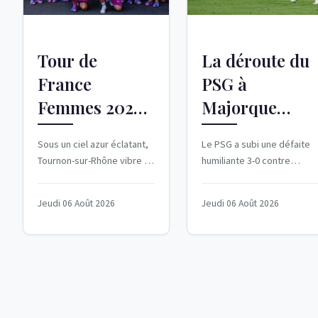
Tour de
La déroute du
France
PSG à
Femmes 2026 :
Majorque
Kim Le Court
marque un
Sous un ciel azur éclatant,
Le PSG a subi une défaite
triomphe sur
début de
Tournon-sur-Rhône vibre ce
humiliante 3-0 contre
l'étape de
saison
6 août 2026. La sixième
Majorque lors de son
étape du Tour de France
premier match amical de la
Tournon-sur-
compliqué
Jeudi 06 Août 2026
Jeudi 06 Août 2026
Femmes a...
saison 2026-2027. Un...
Rhône