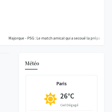
rque - PSG : Le match amical qui a secoué la préparation du PSG
Météo
Paris
°C
26°C
égagé
Ciel Dégagé